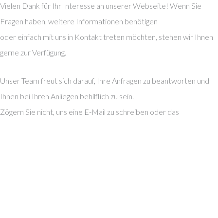
Vielen Dank für Ihr Interesse an unserer Webseite! Wenn Sie
Fragen haben, weitere Informationen benötigen
oder einfach mit uns in Kontakt treten möchten, stehen wir Ihnen
gerne zur Verfügung.
Unser Team freut sich darauf, Ihre Anfragen zu beantworten und
Ihnen bei Ihren Anliegen behilflich zu sein.
Zögern Sie nicht, uns eine E-Mail zu schreiben oder das
untenstehende Kontaktformular auszufüllen.
E-Mail:
info@liha-praezision.de
Wir bemühen uns, so schnell wie möglich zu antworten und Ihnen
den bestmöglichen Service zu bieten.
Ihre Meinung ist uns wichtig, und wir sind stets bestrebt, unsere